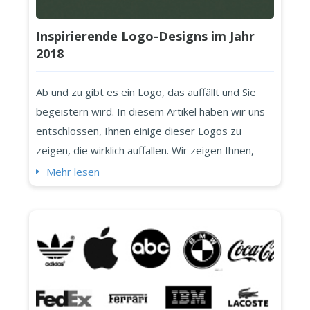
Inspirierende Logo-Designs im Jahr
2018
Ab und zu gibt es ein Logo, das auffällt und Sie
begeistern wird. In diesem Artikel haben wir uns
entschlossen, Ihnen einige dieser Logos zu
zeigen, die wirklich auffallen. Wir zeigen Ihnen,
warum und wie diese Logos sehr originell sind
Mehr lesen
und was ein Logo-Design besonders macht.
Inspirierende Logos wie diese sind ideal, um
eigene Ideen zu entwickeln. Sie werden sehen,
dass es einige wiederkehrende Tricks gibt, die...