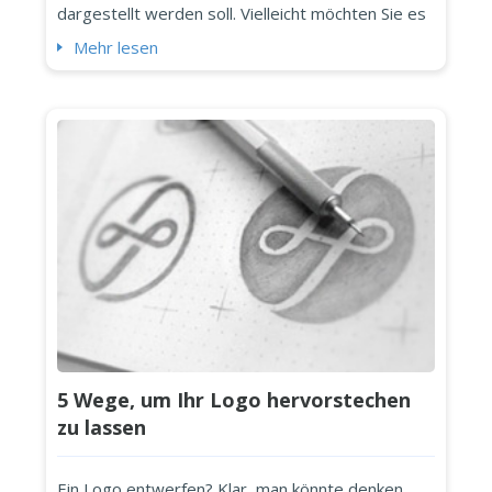
dargestellt werden soll. Vielleicht möchten Sie es
auf Ihren Lieferwagen oder Firmenwagen kleben,
Mehr lesen
vielleicht möchten Sie Schilder erstellen, vielleicht
möchten Sie es auf Ihren Webseiten einfügen. Für
alle diese verschiedenen Situationen benötigen
Si...
5 Wege, um Ihr Logo hervorstechen
zu lassen
Ein Logo entwerfen? Klar, man könnte denken,