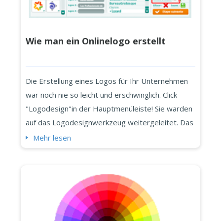
Wie man ein Onlinelogo erstellt
Die Erstellung eines Logos für Ihr Unternehmen
war noch nie so leicht und erschwinglich. Click
"Logodesign"in der Hauptmenüleiste! Sie warden
auf das Logodesignwerkzeug weitergeleitet. Das
wichtigste zuerst: Wählen Sie Ihre Industrie in der
Mehr lesen
Liste unten aus: Geben Sie Firmennamen und
Slogan an (optional): Achten Sie auf Groß- und
Kleinschreibung und Leerzeichen zwischen den
Worten, je nachdem ...