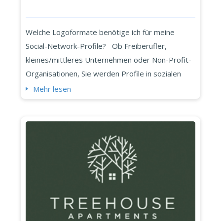
Welche Logoformate benötige ich für meine
Social-Network-Profile? Ob Freiberufler,
kleines/mittleres Unternehmen oder Non-Profit-
Organisationen, Sie werden Profile in sozialen
Netzwerken (Facebook, LinkedIn, Instagram,
Mehr lesen
YouTube, etc....) erstellen wollen, um Ihr
Unternehmen zu stärken und Ihre Aktivitäten
bekannt zu machen. In diesem Artikel werden wir
über die Anforderungen an das Ima...