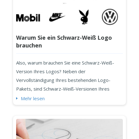
Warum Sie ein Schwarz-Weiß Logo
brauchen
Also, warum brauchen Sie eine Schwarz-Weiß-
Version Ihres Logos? Neben der
Vervollständigung Ihres bestehenden Logo-
Pakets, sind Schwarz-Weiß-Versionen Ihres
Logos tatsächlich sehr nützlich und werden heute
Mehr lesen
auf viele verschiedene Arten verwendet.
Schwarz-Weiß-Logos waren einst sehr beliebt bei
Printprodukten. Sie wurden verwendet, um
Tintengeld zu sparen, indem man