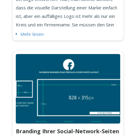
dass die visuelle Darstellung einer Marke einfach
ist, aber ein auffälliges Logo ist mehr als nur ein
Kreis und ein Firmenname. Sie müssen den Sinn
genau zusammenfassen. Andernfalls, ob Sie das
Mehr lesen
Logo nun für Ihr eigenes Unternehmen oder es
für einen Kunden entwerfen, werden Sie dem
Unternehmen kolossale Nachteile bereiten. Hier
sind 5 Wege, Ihr Logo...
Branding Ihrer Social-Network-Seiten