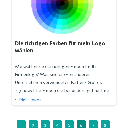
Die richtigen Farben für mein Logo
wählen
Wie wählen Sie die richtigen Farben für Ihr
Firmenlogo? Was sind die von anderen
Unternehmen verwendeten Farben? Gibt es
irgendwelche Farben die besonders gut für Ihre
Art von Geschäft geeignet sind? Woran denken
Mehr lesen
wir, wenn wir eine Farbe sehen? Farben wurden
schon immer mit Gefühlen in Verbindung gebracht
oder mit irgendeiner woran Sie sich vielleicht
1
2
3
4
5
6
7
8