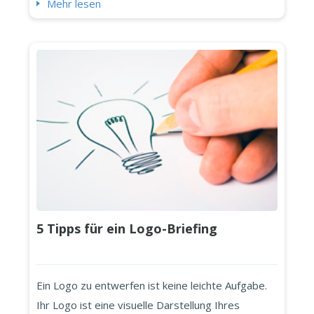
präsentieren und der Art, wie Sie sie
Mehr lesen
präsentieren. Der Inhalt - sowohl das Material als
auch die visuelle Präsentation - muss effektiv,
prägnant und überzeugend sein. Heute lernen Sie
die Faustregel...
5 Tipps für ein Logo-Briefing
Ein Logo zu entwerfen ist keine leichte Aufgabe.
Ihr Logo ist eine visuelle Darstellung Ihres