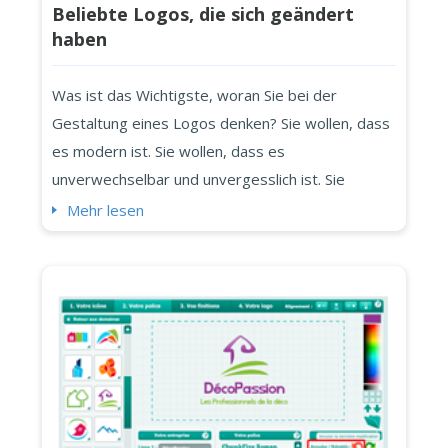
Beliebte Logos, die sich geändert
haben
Was ist das Wichtigste, woran Sie bei der
Gestaltung eines Logos denken? Sie wollen, dass
es modern ist. Sie wollen, dass es
unverwechselbar und unvergesslich ist. Sie
wollen, dass es schlicht ist. Sie wollen, dass es
Mehr lesen
den Charakter der Marke widerspiegelt. Haben
wir etwas vergessen? Ja - das Potenzial für
Veränderungen. Ein großes Logo braucht einen
wiedererkennbaren Stempel, der der Tr&...