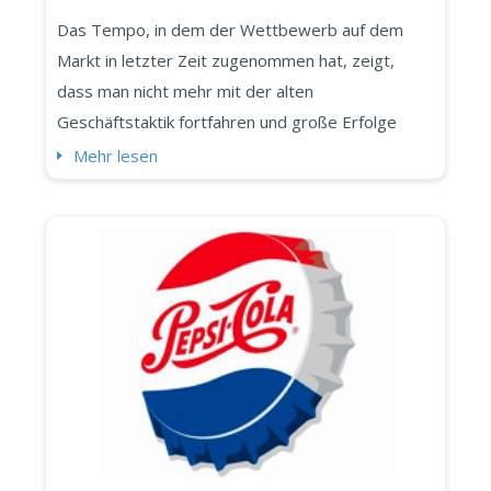
Das Tempo, in dem der Wettbewerb auf dem
Markt in letzter Zeit zugenommen hat, zeigt,
dass man nicht mehr mit der alten
Geschäftstaktik fortfahren und große Erfolge
erzielen kann. Irgendwann müssen Sie sich mit
Mehr lesen
der aktuellen Marktentwicklung
auseinandersetzen und einen Weg finden, sie zu
nutzen. Das richtige Branding Ihres
Unternehmens kann diesen Prozess reibungslos
gestalten! Bevor Sie die Initiat...