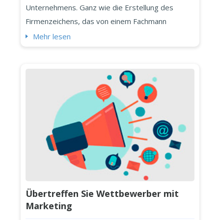
Unternehmens. Ganz wie die Erstellung des
Firmenzeichens, das von einem Fachmann
entworfen wird, müssen Sie einige
Mehr lesen
Schlüsselaspekte berücksichtigen, bevor Sie
anfangen. In gewisser Weise müssen Sie sich
selbst darüber informieren, wie Sie vorgehen
müssen. Hier sind fünf wichtige Dinge, die ...
Übertreffen Sie Wettbewerber mit
Marketing