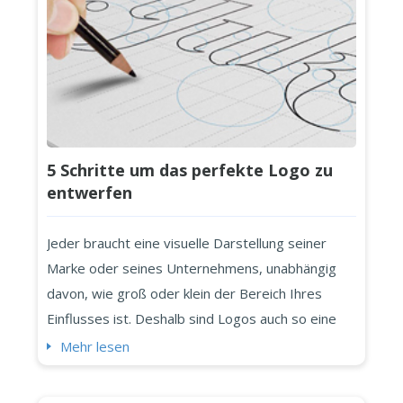
Schwarzweißpro...
5 Schritte um das perfekte Logo zu
entwerfen
Jeder braucht eine visuelle Darstellung seiner
Marke oder seines Unternehmens, unabhängig
davon, wie groß oder klein der Bereich Ihres
Einflusses ist. Deshalb sind Logos auch so eine
große Sache - sie werden das Symbol an das alle
Mehr lesen
denken, wenn man an Ihr Startup oder Geschäft
denkt. Das Logo ist nicht nur eines der