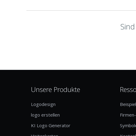
Sind
Unsere Produkte
Ress
Logodesign
Beispie
logo erstellen
Firmen
KI Logo Generator
Symbole
Visitenkarten
Kosten