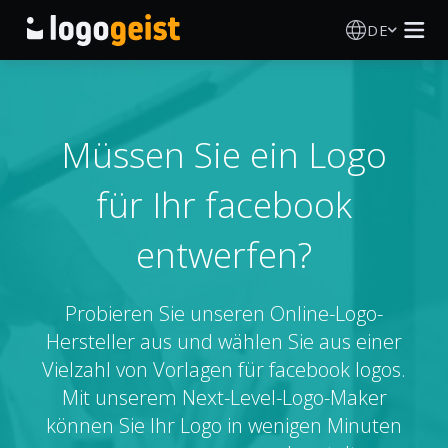
DE
Logo Erstellen
KI Logo Generator
Müssen Sie ein Logo
für Ihr facebook
Logo Ideen
entwerfen?
Druckprodukte
Über
Probieren Sie unseren Online-Logo-
Hersteller aus und wählen Sie aus einer
Blog
Vielzahl von Vorlagen für facebook logos.
Mit unserem Next-Level-Logo-Maker
können Sie Ihr Logo in wenigen Minuten
ANMELDEN