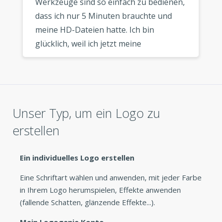
Werkzeuge sind so einfach zu bedienen,
dass ich nur 5 Minuten brauchte und
meine HD-Dateien hatte. Ich bin
glücklich, weil ich jetzt meine
Visitenkarten machen kann. Ich würde
diesen Logo-Hersteller definitiv jedem
Geschäftsinhaber empfehlen, der ein
schnelles, billiges Logo sucht. »
Unser Typ, um ein Logo zu
erstellen
Ein individuelles Logo erstellen
Eine Schriftart wählen und anwenden, mit jeder Farbe
in Ihrem Logo herumspielen, Effekte anwenden
(fallende Schatten, glänzende Effekte...).
Mein Logogenie Konto