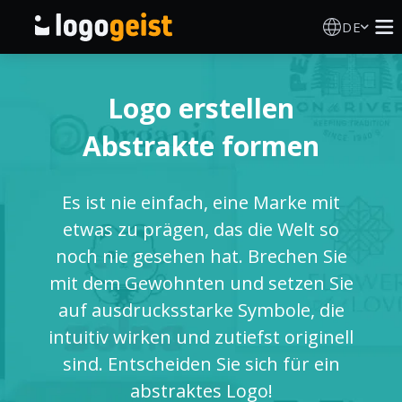
DE
Logo Erstellen
Logo erstellen
KI Logo Generator
Abstrakte formen
Logo Ideen
Es ist nie einfach, eine Marke mit
Druckprodukte
etwas zu prägen, das die Welt so
noch nie gesehen hat. Brechen Sie
Über
mit dem Gewohnten und setzen Sie
auf ausdrucksstarke Symbole, die
Blog
intuitiv wirken und zutiefst originell
sind. Entscheiden Sie sich für ein
abstraktes Logo!
ANMELDEN