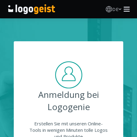
DE
Logo Erstellen
KI Logo Generator
Logo Ideen
Druckprodukte
Anmeldung bei
Über
Logogenie
Blog
Erstellen Sie mit unseren Online-
Tools in wenigen Minuten tolle Logos
ANMELDEN
und Produkte