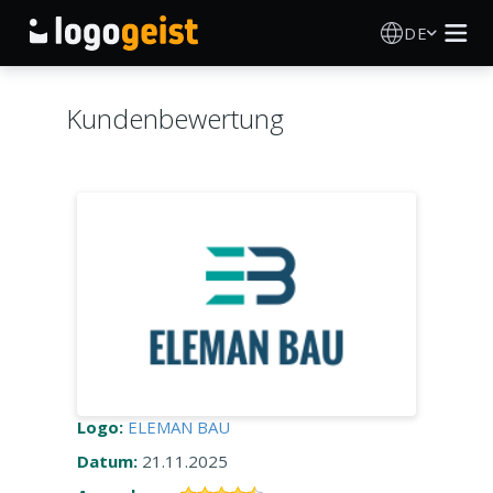
DE
Logo Erstellen
Kundenbewertung
KI Logo Generator
Logo Ideen
Druckprodukte
Über
Blog
Logo:
ELEMAN BAU
Datum:
21.11.2025
ANMELDEN