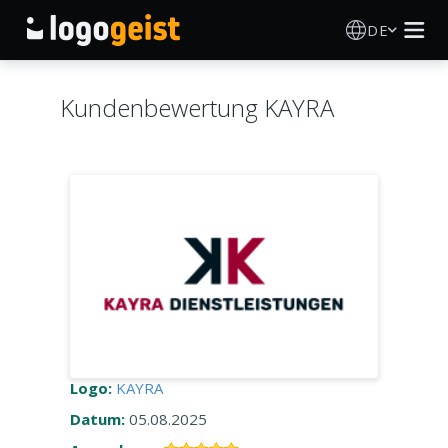
DE
Logo Erstellen
Kundenbewertung KAYRA
KI Logo Generator
Logo Ideen
Druckprodukte
Über
Blog
Logo:
KAYRA
Datum:
05.08.2025
ANMELDEN