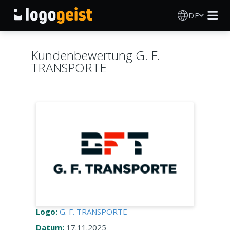
DE
Logo Erstellen
Kundenbewertung G. F.
TRANSPORTE
KI Logo Generator
Logo Ideen
Druckprodukte
Über
Blog
Logo:
G. F. TRANSPORTE
ANMELDEN
Datum:
17.11.2025