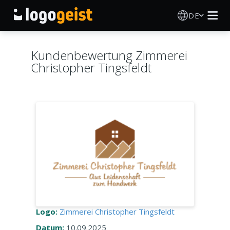
DE
Logo Erstellen
Kundenbewertung Zimmerei
Christopher Tingsfeldt
KI Logo Generator
Logo Ideen
Druckprodukte
Über
Blog
Logo:
Zimmerei Christopher Tingsfeldt
ANMELDEN
Datum:
10.09.2025