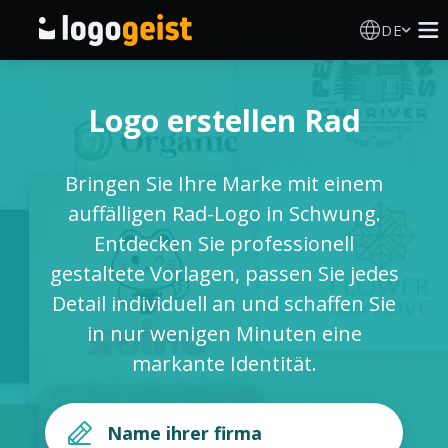
DE
Logo Erstellen
Logo erstellen Rad
KI Logo Generator
Bringen Sie Ihre Marke mit einem
Logo Ideen
auffälligen Rad-Logo in Schwung.
Entdecken Sie professionell
Druckprodukte
gestaltete Vorlagen, passen Sie jedes
Detail individuell an und schaffen Sie
Über
in nur wenigen Minuten eine
markante Identität.
Blog
ANMELDEN