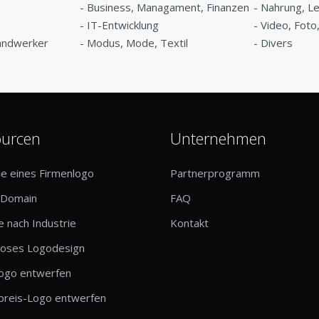
-
Business, Managament, Finanzen
-
Nahrung, L
-
IT-Entwicklung
-
Video, Fot
andwerker
-
Modus, Mode, Textil
-
Divers
ourcen
Unternehmen
le eines Firmenlogo
Partnerprogramm
-Domain
FAQ
 nach Industrie
Kontakt
loses Logodesign
logo entwerfen
preis-Logo entwerfen