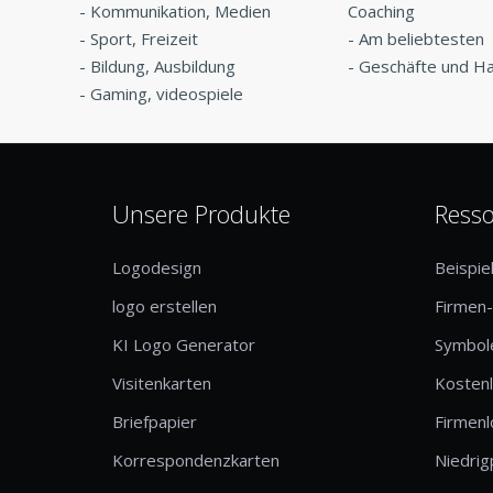
-
Kommunikation, Medien
Coaching
-
Sport, Freizeit
-
Am beliebtesten
-
Bildung, Ausbildung
-
Geschäfte und H
-
Gaming, videospiele
Unsere Produkte
Ress
Logodesign
Beispie
logo erstellen
Firmen
KI Logo Generator
Symbole
Visitenkarten
Kosten
Briefpapier
Firmen
Korrespondenzkarten
Niedrig