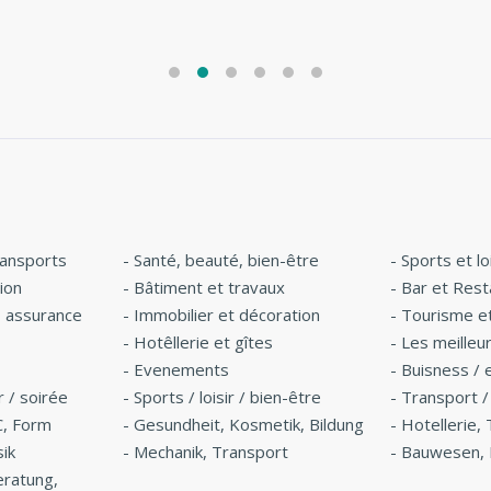
 es von einem High-
Logos sind großartig
Designer. »
geworden. Werde ich
definitiv wieder nutzen! »
ransports
-
Santé, beauté, bien-être
-
Sports et lo
ion
-
Bâtiment et travaux
-
Bar et Rest
, assurance
-
Immobilier et décoration
-
Tourisme e
-
Hotêllerie et gîtes
-
Les meilleu
-
Evenements
-
Buisness / 
r / soirée
-
Sports / loisir / bien-être
-
Transport /
C, Form
-
Gesundheit, Kosmetik, Bildung
-
Hotellerie,
sik
-
Mechanik, Transport
-
Bauwesen, 
eratung,