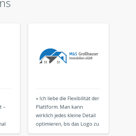
ns
« Ich liebe die Flexibilität der
« Die 
–
Plattform. Man kann
kinderl
wirklich jedes kleine Detail
Ergebni
l
optimieren, bis das Logo zu
Ich ko
Ihrer Vision passt. Ein
innerh