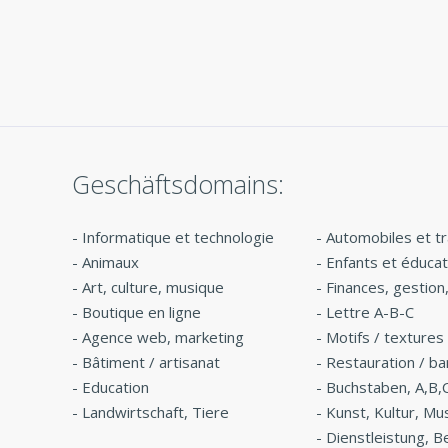
und konnte sie sofort
käme
ein
verwenden. So praktisch! »
End-
 es
Geschäftsdomains:
-
Informatique et technologie
-
Automobiles et t
-
Animaux
-
Enfants et éducat
-
Art, culture, musique
-
Finances, gestion
-
Boutique en ligne
-
Lettre A-B-C
-
Agence web, marketing
-
Motifs / textures
-
Bâtiment / artisanat
-
Restauration / ba
-
Education
-
Buchstaben, A,B,
-
Landwirtschaft, Tiere
-
Kunst, Kultur, Mu
-
Dienstleistung, B