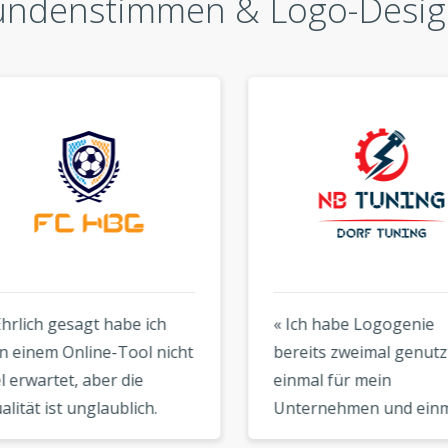
undenstimmen & Logo-Desig
rlich gesagt habe ich
« Ich habe Logogenie
einem Online-Tool nicht
bereits zweimal genutzt 
erwartet, aber die
einmal für mein
tät ist unglaublich.
Unternehmen und einma
 Logo sieht aus, als
für einen Freund. Beide