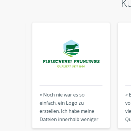
K
rung
« Noch nie war es so
« Eh
einfach, ein Logo zu
von 
erstellen. Ich habe meine
viel 
Dateien innerhalb weniger
Quali
n und
Minuten heruntergeladen
Mein