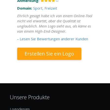
Anmerkung:
Domain:
Sport, Freizeit
Ehrlich gesagt habe ich von einem Online-Tool
nicht viel erwartet, aber die Qualität ist
unglaublich. Mein Logo sieht aus, als käme es
von einem High-End-Designer.
-
Lesen Sie Bewertungen anderer Kunden
Erstellen Sie ein Logo
Unsere Produkte
Logodesign