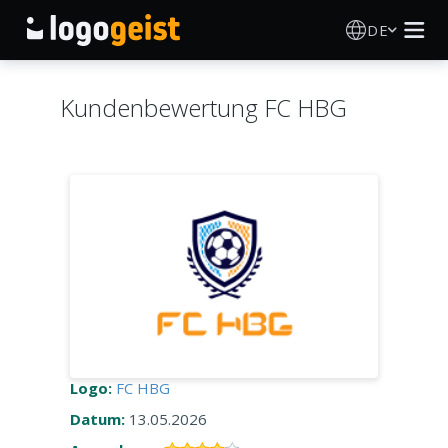
DE
Logo Erstellen
Kundenbewertung FC HBG
KI Logo Generator
Logo Ideen
Druckprodukte
Über
Blog
Logo:
FC HBG
Datum:
13.05.2026
ANMELDEN