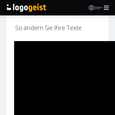
DE
Logo Erstellen
So ändern Sie Ihre Texte
KI Logo Generator
Logo Ideen
Druckprodukte
Über
Blog
ANMELDEN