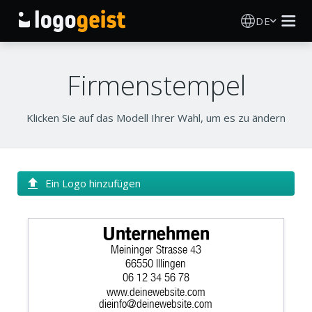
DE
Logo Erstellen
Firmenstempel
KI Logo Generator
Klicken Sie auf das Modell Ihrer Wahl, um es zu ändern
Logo Ideen
Druckprodukte
Ein Logo hinzufügen
Über
Unternehmen
Meininger Strasse 43
Blog
66550 Illingen
06 12 34 56 78
www.deinewebsite.com
ANMELDEN
dieinfo@deinewebsite.com