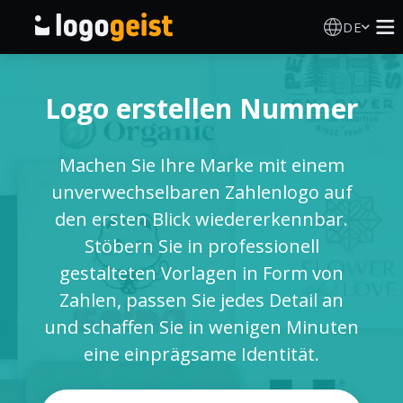
DE
Logo Erstellen
Logo erstellen Nummer
KI Logo Generator
Machen Sie Ihre Marke mit einem
Logo Ideen
unverwechselbaren Zahlenlogo auf
den ersten Blick wiedererkennbar.
Druckprodukte
Stöbern Sie in professionell
gestalteten Vorlagen in Form von
Über
Zahlen, passen Sie jedes Detail an
und schaffen Sie in wenigen Minuten
Blog
eine einprägsame Identität.
ANMELDEN