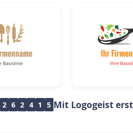
Mit Logogeist erst
2
6
2
4
1
5