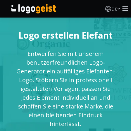
DE
Logo Erstellen
Logo erstellen Elefant
KI Logo Generator
Entwerfen Sie mit unserem
Logo Ideen
benutzerfreundlichen Logo-
Generator ein auffälliges Elefanten-
Druckprodukte
Logo. Stöbern Sie in professionell
gestalteten Vorlagen, passen Sie
Über
jedes Element individuell an und
schaffen Sie eine starke Marke, die
Blog
einen bleibenden Eindruck
hinterlässt.
ANMELDEN