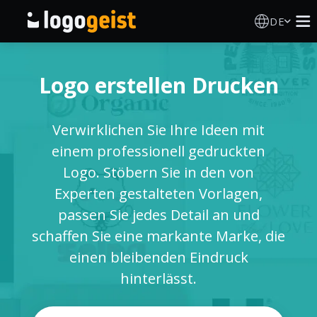
DE
Logo Erstellen
Logo erstellen Drucken
KI Logo Generator
Verwirklichen Sie Ihre Ideen mit
Logo Ideen
einem professionell gedruckten
Logo. Stöbern Sie in den von
Druckprodukte
Experten gestalteten Vorlagen,
passen Sie jedes Detail an und
Über
schaffen Sie eine markante Marke, die
einen bleibenden Eindruck
Blog
hinterlässt.
ANMELDEN