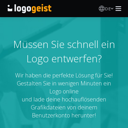
DE
Logo Erstellen
KI Logo Generator
Müssen Sie schnell ein
Logo entwerfen?
Logo Ideen
Druckprodukte
Wir haben die perfekte Lösung für Sie!
Gestalten Sie in wenigen Minuten ein
Über
Logo online
und lade deine hochauflösenden
Blog
Grafikdateien von deinem
Benutzerkonto herunter!
ANMELDEN