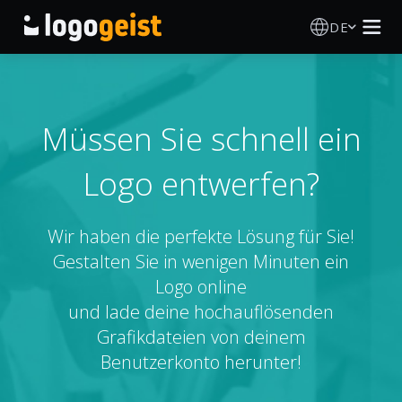
DE
Logo Erstellen
KI Logo Generator
Müssen Sie schnell ein
Logo entwerfen?
Logo Ideen
Druckprodukte
Wir haben die perfekte Lösung für Sie!
Gestalten Sie in wenigen Minuten ein
Über
Logo online
und lade deine hochauflösenden
Blog
Grafikdateien von deinem
Benutzerkonto herunter!
ANMELDEN