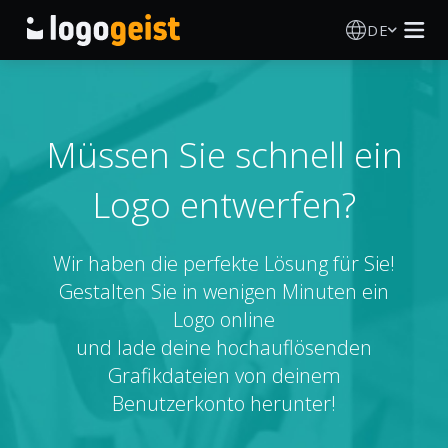
DE
Logo Erstellen
KI Logo Generator
Müssen Sie schnell ein
Logo entwerfen?
Logo Ideen
Druckprodukte
Wir haben die perfekte Lösung für Sie!
Gestalten Sie in wenigen Minuten ein
Über
Logo online
und lade deine hochauflösenden
Blog
Grafikdateien von deinem
Benutzerkonto herunter!
ANMELDEN