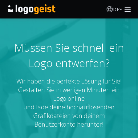
DE
Logo Erstellen
KI Logo Generator
Müssen Sie schnell ein
Logo entwerfen?
Logo Ideen
Druckprodukte
Wir haben die perfekte Lösung für Sie!
Gestalten Sie in wenigen Minuten ein
Über
Logo online
und lade deine hochauflösenden
Blog
Grafikdateien von deinem
Benutzerkonto herunter!
ANMELDEN