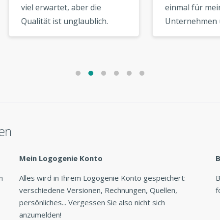
erwartet, aber die
einmal für mein
tät ist unglaublich.
Unternehmen und einma
 Logo sieht aus, als
für einen Freund. Beide
 es von einem High-
Logos sind großartig
Designer. »
geworden. Werde ich
definitiv wieder nutzen! »
len
Mein Logogenie Konto
B
n
Alles wird in Ihrem Logogenie Konto gespeichert:
B
verschiedene Versionen, Rechnungen, Quellen,
f
persönliches... Vergessen Sie also nicht sich
anzumelden!