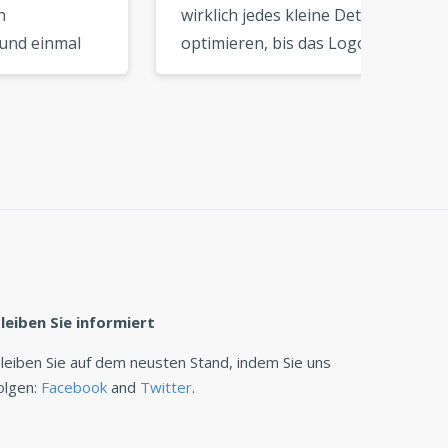
wirklich jedes kleine Detail
Ergebni
l
optimieren, bis das Logo zu
Ich ko
Ihrer Vision passt. Ein
innerh
hervorragendes Tool für
perfek
DIY-Branding. »
den St
anpass
leiben Sie informiert
leiben Sie auf dem neusten Stand, indem Sie uns
olgen:
Facebook
and
Twitter
.