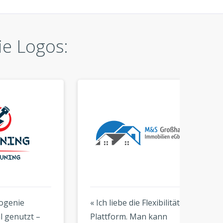
ie Logos:
« Ich liebe die Flexibilität der
« Die 
–
Plattform. Man kann
kinderl