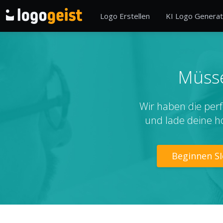
Logo Erstellen
KI Logo Generat
Müsse
Wir haben die perf
und lade deine h
Beginnen SI