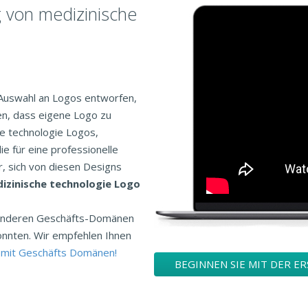
g von medizinische
 Auswahl an Logos entworfen,
en, dass eigene Logo zu
he technologie Logos,
ie für eine professionelle
, sich von diesen Designs
izinische technologie Logo
n anderen Geschäfts-Domänen
önnten. Wir empfehlen Ihnen
 mit Geschäfts Domänen!
BEGINNEN SIE MIT DER E
TECHNOLOGIE LOGO DES