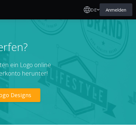
DE
Anmelden
erfen?
ten ein Logo online
erkonto herunter!
Logo Designs