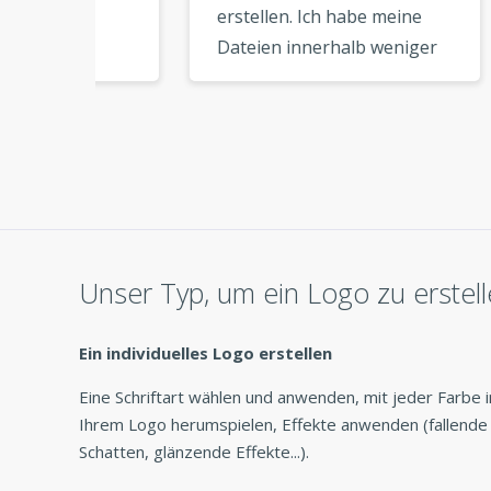
erstellen. Ich habe meine
viel 
Dateien innerhalb weniger
Quali
n und
Minuten heruntergeladen
Mein
und konnte sie sofort
käme
ein
verwenden. So praktisch! »
End-
 es
Unser Typ, um ein Logo zu erstel
Ein individuelles Logo erstellen
Eine Schriftart wählen und anwenden, mit jeder Farbe i
Ihrem Logo herumspielen, Effekte anwenden (fallende
Schatten, glänzende Effekte...).