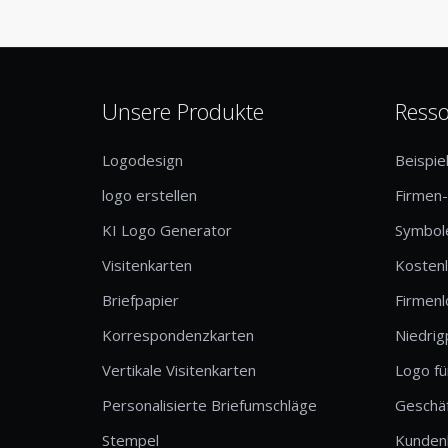
Unsere Produkte
Ress
Logodesign
Beispie
logo erstellen
Firmen
KI Logo Generator
Symbole
Visitenkarten
Kosten
Briefpapier
Firmen
Korrespondenzkarten
Niedrig
Vertikale Visitenkarten
Logo fü
Personalisierte Briefumschläge
Geschä
Stempel
Kunden