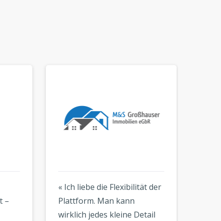
« Ich liebe die Flexibilität der
« Die 
–
Plattform. Man kann
kinderl
wirklich jedes kleine Detail
Ergebni