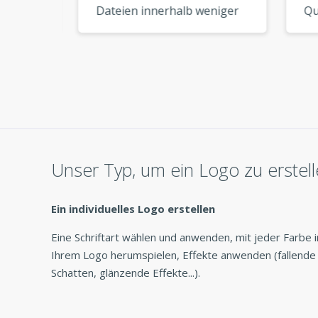
Dateien innerhalb weniger
Quali
n und
Minuten heruntergeladen
Mein
und konnte sie sofort
käme
ein
verwenden. So praktisch! »
End-
 es
Unser Typ, um ein Logo zu erstel
Ein individuelles Logo erstellen
Eine Schriftart wählen und anwenden, mit jeder Farbe i
Ihrem Logo herumspielen, Effekte anwenden (fallende
Schatten, glänzende Effekte...).