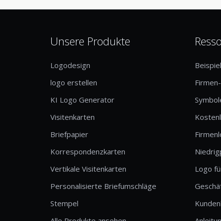
Unsere Produkte
Ress
Logodesign
Beispie
logo erstellen
Firmen
KI Logo Generator
Symbole
Visitenkarten
Kosten
Briefpapier
Firmen
Korrespondenzkarten
Niedrig
Vertikale Visitenkarten
Logo fü
Personalisierte Briefumschläge
Geschä
Stempel
Kunden
Alle Produkte ansehen
Anleitu