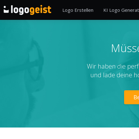
Logo Erstellen
KI Logo Generat
Müsse
Wir haben die perf
und lade deine h
Be