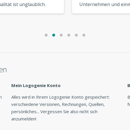
tät ist unglaublich.
Unternehmen und einma
 Logo sieht aus, als
für einen Freund. Beide
 es von einem High-
Logos sind großartig
Designer. »
geworden. Werde ich
definitiv wieder nutzen! »
len
Mein Logogenie Konto
B
n
Alles wird in Ihrem Logogenie Konto gespeichert:
B
verschiedene Versionen, Rechnungen, Quellen,
f
persönliches... Vergessen Sie also nicht sich
anzumelden!