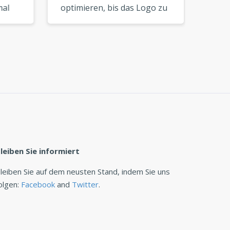
l
optimieren, bis das Logo zu
Ich ko
Ihrer Vision passt. Ein
innerh
hervorragendes Tool für
perfek
DIY-Branding. »
den St
anpass
leiben Sie informiert
leiben Sie auf dem neusten Stand, indem Sie uns
olgen:
Facebook
and
Twitter
.