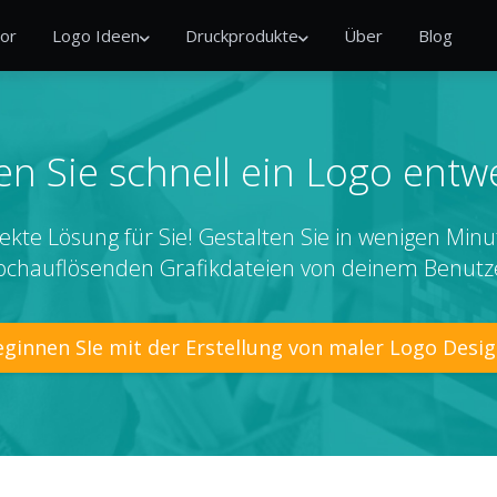
or
Logo Ideen
Druckprodukte
Über
Blog
n Sie schnell ein Logo entw
ekte Lösung für Sie! Gestalten Sie in wenigen Minu
ochauflösenden Grafikdateien von deinem Benutz
ginnen SIe mit der Erstellung von maler Logo Desi