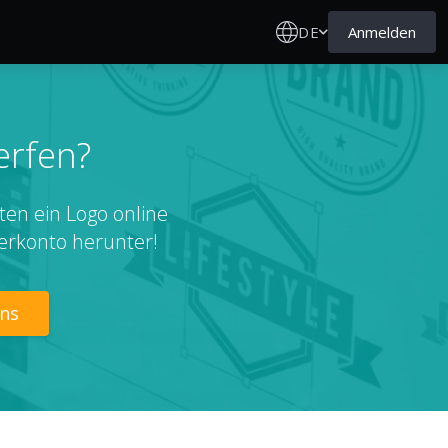
DE
Anmelden
erfen?
ten ein Logo online
erkonto herunter!
gns