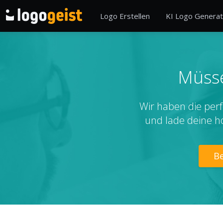
Logo Erstellen
KI Logo Generat
Müsse
Wir haben die perf
und lade deine h
Be