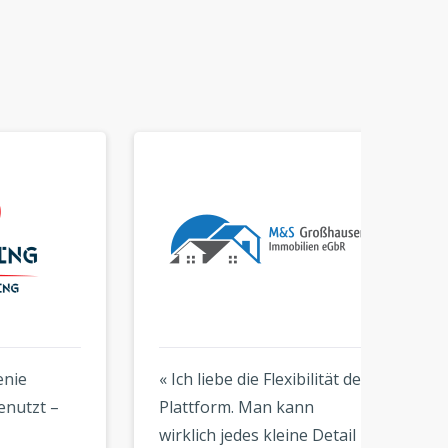
« Ich liebe die Flexibilität der
« Die 
–
Plattform. Man kann
kinderl
wirklich jedes kleine Detail
Ergebni