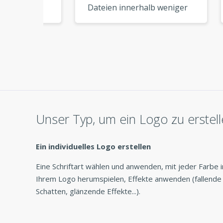
Dateien innerhalb weniger
Quali
n und
Minuten heruntergeladen
Mein
und konnte sie sofort
käme
ein
verwenden. So praktisch! »
End-
 es
Unser Typ, um ein Logo zu erstel
Ein individuelles Logo erstellen
Eine Schriftart wählen und anwenden, mit jeder Farbe i
Ihrem Logo herumspielen, Effekte anwenden (fallende
Schatten, glänzende Effekte...).