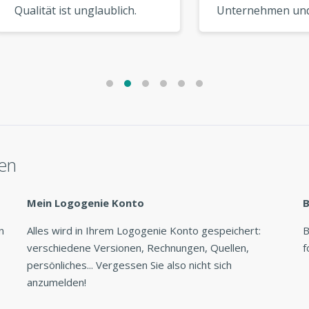
tät ist unglaublich.
Unternehmen und einma
 Logo sieht aus, als
für einen Freund. Beide
 es von einem High-
Logos sind großartig
Designer. »
geworden. Werde ich
definitiv wieder nutzen! »
len
Mein Logogenie Konto
B
n
Alles wird in Ihrem Logogenie Konto gespeichert:
B
verschiedene Versionen, Rechnungen, Quellen,
f
persönliches... Vergessen Sie also nicht sich
anzumelden!