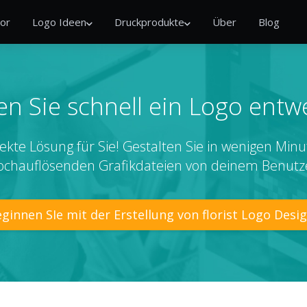
or
Logo Ideen
Druckprodukte
Über
Blog
n Sie schnell ein Logo entw
ekte Lösung für Sie! Gestalten Sie in wenigen Minu
ochauflösenden Grafikdateien von deinem Benutz
ginnen SIe mit der Erstellung von florist Logo Desi