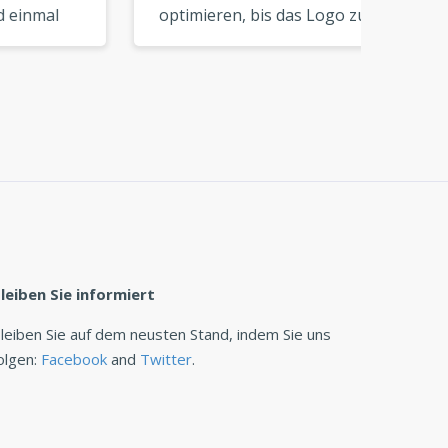
l
optimieren, bis das Logo zu
Ich ko
Ihrer Vision passt. Ein
innerh
hervorragendes Tool für
perfek
DIY-Branding. »
den St
anpass
leiben Sie informiert
leiben Sie auf dem neusten Stand, indem Sie uns
olgen:
Facebook
and
Twitter
.