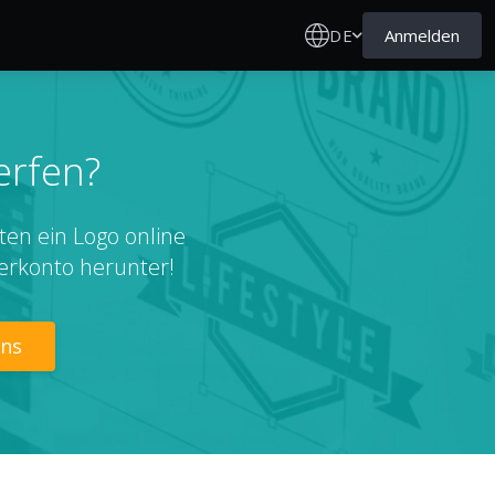
DE
Anmelden
erfen?
ten ein Logo online
erkonto herunter!
gns