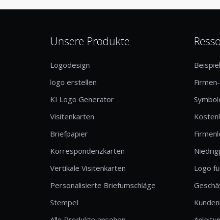
Unsere Produkte
Ress
Logodesign
Beispie
logo erstellen
Firmen
KI Logo Generator
Symbole
Visitenkarten
Kosten
Briefpapier
Firmen
Korrespondenzkarten
Niedrig
Vertikale Visitenkarten
Logo fü
Personalisierte Briefumschläge
Geschä
Stempel
Kunden
Alle Produkte ansehen
Anleitu