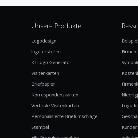
Unsere Produkte
Ress
Logodesign
Beispie
logo erstellen
Firmen
KI Logo Generator
Symbole
Visitenkarten
Kosten
Briefpapier
Firmen
Korrespondenzkarten
Niedrig
Vertikale Visitenkarten
Logo fü
Personalisierte Briefumschläge
Geschä
Stempel
Kunden
Alle Produkte ansehen
Anleitu