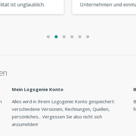
tät ist unglaublich.
Unternehmen und einma
 Logo sieht aus, als
für einen Freund. Beide
 es von einem High-
Logos sind großartig
Designer. »
geworden. Werde ich
definitiv wieder nutzen! »
len
Mein Logogenie Konto
B
n
Alles wird in Ihrem Logogenie Konto gespeichert:
B
verschiedene Versionen, Rechnungen, Quellen,
f
persönliches... Vergessen Sie also nicht sich
anzumelden!