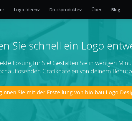
or
Logo Ideen
Druckprodukte
Über
Blog
n Sie schnell ein Logo entw
ekte Lösung für Sie! Gestalten Sie in wenigen Minu
ochauflösenden Grafikdateien von deinem Benutz
ginnen SIe mit der Erstellung von bio bau Logo Desi