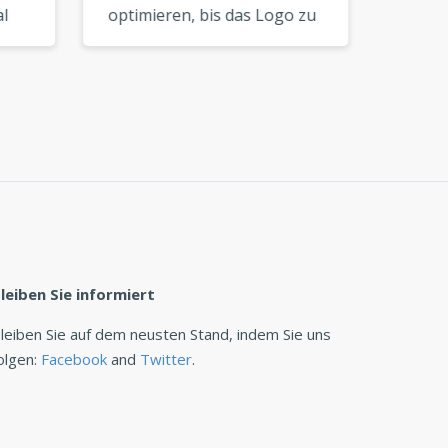
l
optimieren, bis das Logo zu
Ich ko
Ihrer Vision passt. Ein
innerh
hervorragendes Tool für
perfek
DIY-Branding. »
den St
anpass
leiben Sie informiert
leiben Sie auf dem neusten Stand, indem Sie uns
olgen:
Facebook
and
Twitter
.