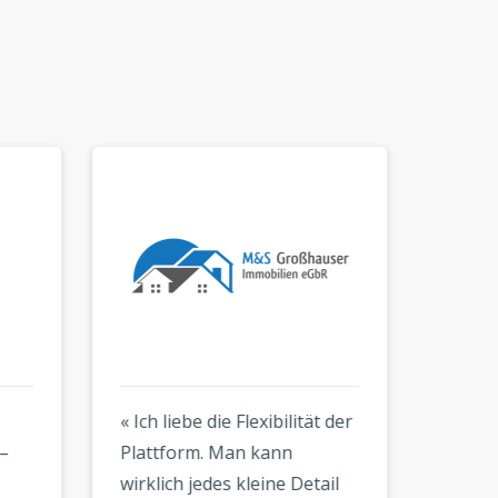
« Ich liebe die Flexibilität der
« Die 
–
Plattform. Man kann
kinderl
wirklich jedes kleine Detail
Ergebni