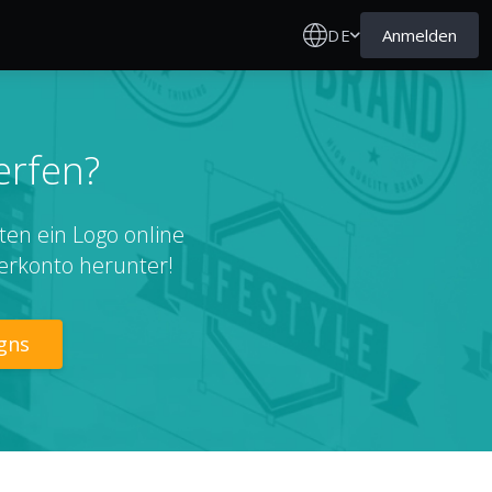
DE
Anmelden
erfen?
ten ein Logo online
erkonto herunter!
gns