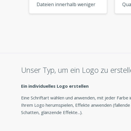
Dateien innerhalb weniger
Quali
n und
Minuten heruntergeladen
Mein
und konnte sie sofort
käme
ein
verwenden. So praktisch! »
End-
 es
Unser Typ, um ein Logo zu erstel
Ein individuelles Logo erstellen
Eine Schriftart wählen und anwenden, mit jeder Farbe i
Ihrem Logo herumspielen, Effekte anwenden (fallende
Schatten, glänzende Effekte...).