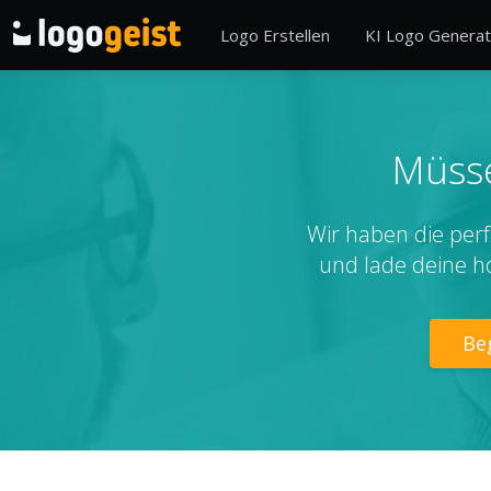
Logo Erstellen
KI Logo Generat
Müsse
Wir haben die perf
und lade deine h
Be