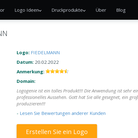
or
Logo Ideen
Druckprodukte
Über
Blog
NN
Logo:
FIEDELMANN
Datum:
20.02.2022
Anmerkung:
Domain:
Logogenie ist ein tolles Produkt!!! Die Anwendung ist sehr 
professionelles Aussehen. Gott hat Sie alle gesegnet, ein gro
produzieren!!!
-
Lesen Sie Bewertungen anderer Kunden
Erstellen Sie ein Logo