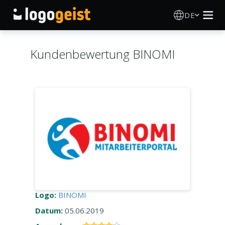
DE
Logo Erstellen
Kundenbewertung BINOMI
KI Logo Generator
Logo Ideen
Druckprodukte
Über
Blog
Logo:
BINOMI
Datum:
05.06.2019
ANMELDEN