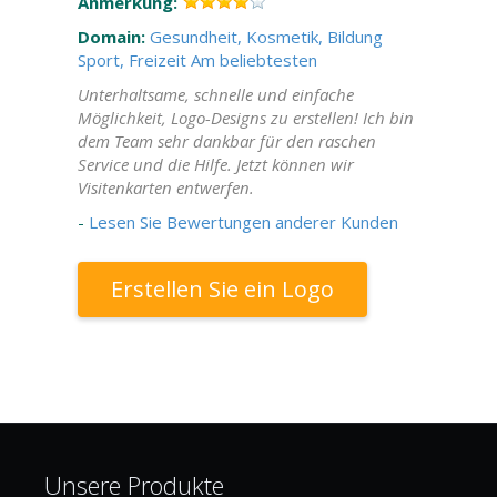
Anmerkung:
Domain:
Gesundheit, Kosmetik, Bildung
Sport, Freizeit
Am beliebtesten
Unterhaltsame, schnelle und einfache
Möglichkeit, Logo-Designs zu erstellen! Ich bin
dem Team sehr dankbar für den raschen
Service und die Hilfe. Jetzt können wir
Visitenkarten entwerfen.
-
Lesen Sie Bewertungen anderer Kunden
Erstellen Sie ein Logo
Unsere Produkte