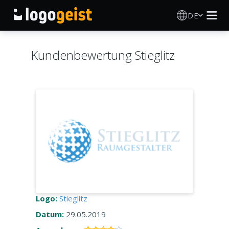
DE
Logo Erstellen
Kundenbewertung Stieglitz
KI Logo Generator
Logo Ideen
Druckprodukte
Über
Blog
Logo:
Stieglitz
Datum:
29.05.2019
ANMELDEN