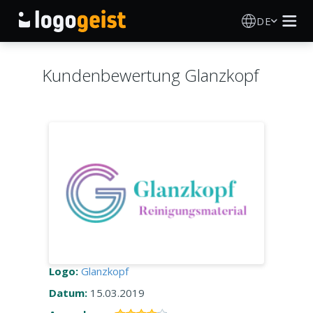
DE
Logo Erstellen
Kundenbewertung Glanzkopf
KI Logo Generator
Logo Ideen
Druckprodukte
Über
Blog
Logo:
Glanzkopf
Datum:
15.03.2019
ANMELDEN