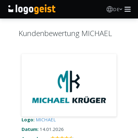
DE
Logo Erstellen
Kundenbewertung MICHAEL
KI Logo Generator
Logo Ideen
Druckprodukte
Über
Blog
Logo:
MICHAEL
Datum:
14.01.2026
ANMELDEN