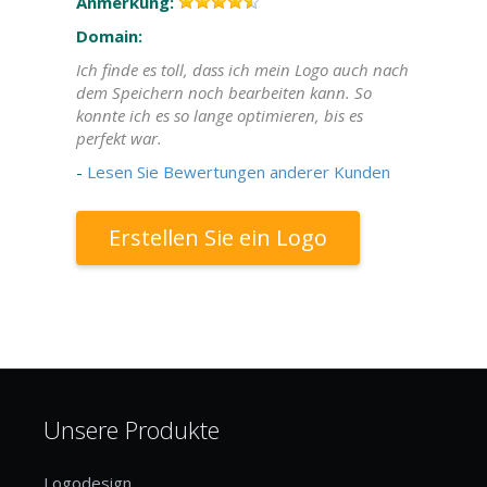
Anmerkung:
Domain:
Ich finde es toll, dass ich mein Logo auch nach
dem Speichern noch bearbeiten kann. So
konnte ich es so lange optimieren, bis es
perfekt war.
-
Lesen Sie Bewertungen anderer Kunden
Erstellen Sie ein Logo
Unsere Produkte
Logodesign