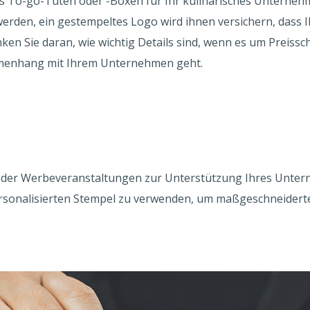
es To-go-Tüten oder -Boxen für Ihr kulinarisches Unterneh
werden, ein gestempeltes Logo wird ihnen versichern, dass 
enken Sie daran, wie wichtig Details sind, wenn es um Preiss
mmenhang mit Ihrem Unternehmen geht.
n oder Werbeveranstaltungen zur Unterstützung Ihres Unter
ersonalisierten Stempel zu verwenden, um maßgeschneiderte