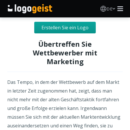
DE
Logo Erstellen
Erstellen Sie ein Logo
KI Logo Generator
Übertreffen Sie
Wettbewerber mit
Logo Ideen
Marketing
Druckprodukte
Das Tempo, in dem der Wettbewerb auf dem Markt
Über
in letzter Zeit zugenommen hat, zeigt, dass man
nicht mehr mit der alten Geschäftstaktik fortfahren
Blog
und große Erfolge erzielen kann. Irgendwann
müssen Sie sich mit der aktuellen Marktentwicklung
auseinandersetzen und einen Weg finden, sie zu
ANMELDEN