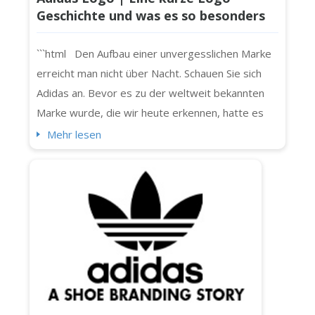
Geschichte und was es so besonders
macht
```html Den Aufbau einer unvergesslichen Marke
erreicht man nicht über Nacht. Schauen Sie sich
Adidas an. Bevor es zu der weltweit bekannten
Marke wurde, die wir heute erkennen, hatte es
bescheidene Anfänge und eine bunte Geschichte.
Mehr lesen
Adidas entwickelte sich, ebenso wie seine Logos
(ja, mehr als eins). Und wenn Sie sich jemals
gefragt haben, wie es sich im Laufe der Zeit
verändert hat, lesen Sie diesen A...