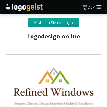
DE
Logo Erstellen
Erstellen Sie ein Logo
KI Logo Generator
Logodesign online
Logo Ideen
Druckprodukte
Über
Blog
ANMELDEN