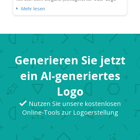
Taglines) fügen Logos Klarheit und Persönlichkeit
Mehr lesen
(und einen kleinen zusätzlichen Schlag) hinzu. Nicht
jedes Logo braucht jedoch einen. Manchmal
verwirrt ein Slogan nur die Botschaft oder
überfüllt das Design. Wen...
Generieren Sie jetzt
ein AI-generiertes
Logo
Nutzen Sie unsere kostenlosen
Online-Tools zur Logoerstellung