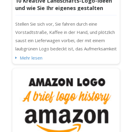
10 Kreative Landschafts-Logo-Ideen
und wie Sie Ihr eigenes gestalten
Stellen Sie sich vor, Sie fahren durch eine
Vorstadtstraße, Kaffee in der Hand, und plötzlich
saust ein Lieferwagen vorbei, der mit einem
laubgrünen Logo bedeckt ist, das Aufmerksamkeit
erregt. Ein durchdachtes, wunderschön
Mehr lesen
gestaltetes Landschaftslogo kann ein echter
Hingucker sein. Es ist mehr als nur Dekoration. Es
ist ein visueller Händedruck mit jedem
potenziellen Kunden im Block. Es spielt keine
Rolle, o...