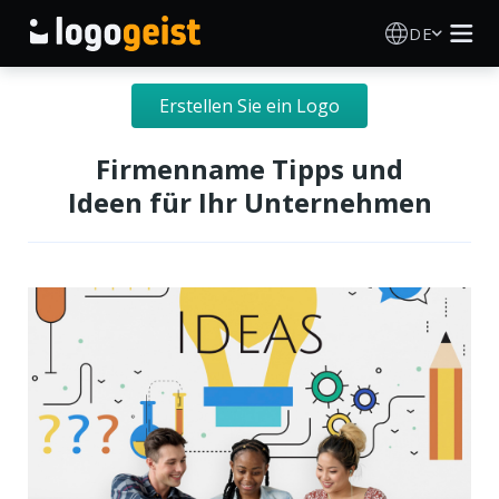
DE
Logo Erstellen
Erstellen Sie ein Logo
KI Logo Generator
Firmenname Tipps und
Ideen für Ihr Unternehmen
Logo Ideen
Druckprodukte
Über
Blog
ANMELDEN