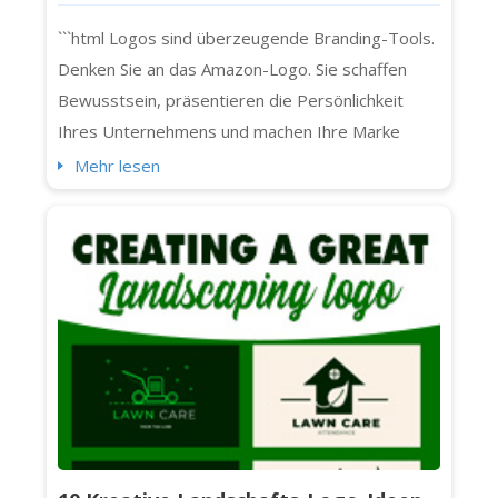
Ihr Unternehmen entwerfen
```html Logos sind überzeugende Branding-Tools.
Denken Sie an das Amazon-Logo. Sie schaffen
Bewusstsein, präsentieren die Persönlichkeit
Ihres Unternehmens und machen Ihre Marke
unvergesslich. Heute konzentrieren wir uns
Mehr lesen
jedoch auf die zeitlosen, sauberen und
prägnanten Buchstabenlogos und die weltweit 10
bekanntesten Buchstabenlogos (einschließlich
Chanel, IBM und NASA). Lassen Sie uns beginnen.
Was ist ein ...