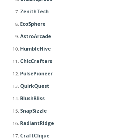
ZenithTech
EcoSphere
AstroArcade
HumbleHive
ChicCrafters
PulsePioneer
QuirkQuest
BlushBliss
SnapSizzle
RadiantRidge
CraftClique