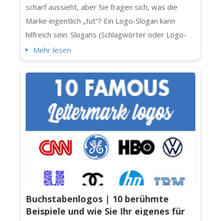
scharf aussieht, aber Sie fragen sich, was die
Marke eigentlich „tut“? Ein Logo-Slogan kann
hilfreich sein. Slogans (Schlagwörter oder Logo-
Taglines) fügen Logos Klarheit und Persönlichkeit
Mehr lesen
(und einen kleinen zusätzlichen Schlag) hinzu. Nicht
jedes Logo braucht jedoch einen. Manchmal
verwirrt ein Slogan nur die Botschaft oder
überfüllt das Design. Wen...
Buchstabenlogos | 10 berühmte
Beispiele und wie Sie Ihr eigenes für