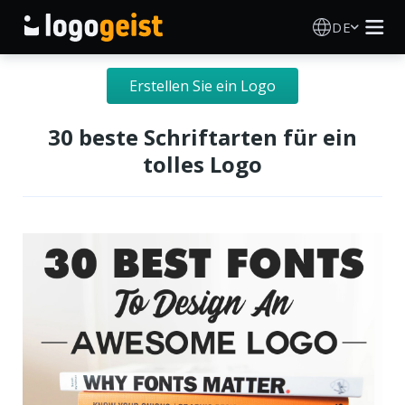
DE
Logo Erstellen
Erstellen Sie ein Logo
KI Logo Generator
30 beste Schriftarten für ein
tolles Logo
Logo Ideen
Druckprodukte
Über
Blog
ANMELDEN