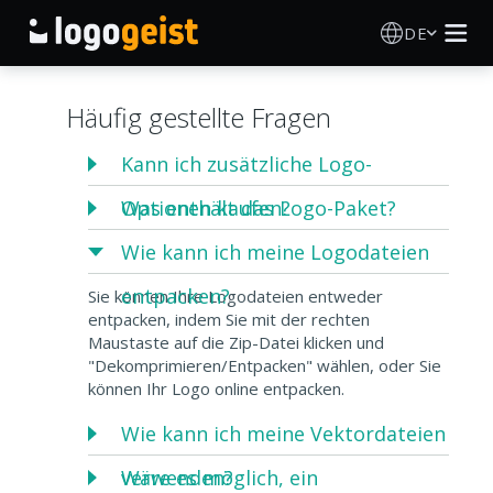
DE
Logo Erstellen
Häufig gestellte Fragen
KI Logo Generator
Kann ich zusätzliche Logo-
Optionen kaufen?
Was enthält das Logo-Paket?
Logo Ideen
Wie kann ich meine Logodateien
Druckprodukte
entpacken?
Sie können Ihre Logodateien entweder
entpacken, indem Sie mit der rechten
Über
Maustaste auf die Zip-Datei klicken und
"Dekomprimieren/Entpacken" wählen, oder Sie
können Ihr Logo online entpacken.
Blog
Wie kann ich meine Vektordateien
verwenden?
Wäre es möglich, ein
ANMELDEN