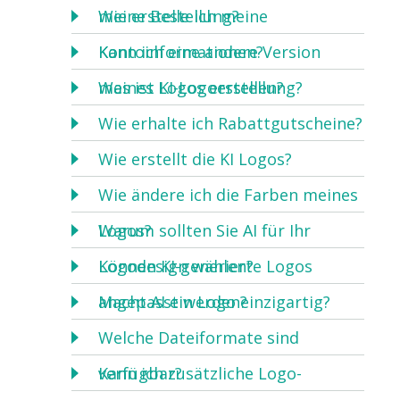
meine Bestellung?
Wie erstelle ich meine
Kontoinformationen?
Kann ich eine andere Version
meines Logos erstellen?
Was ist KI-Logoerstellung?
Wie erhalte ich Rabattgutscheine?
Wie erstellt die KI Logos?
Wie ändere ich die Farben meines
Logos?
Warum sollten Sie AI für Ihr
Logodesign wählen?
Können KI-generierte Logos
angepasst werden?
Macht AI ein Logo einzigartig?
Welche Dateiformate sind
verfügbar?
Kann ich zusätzliche Logo-