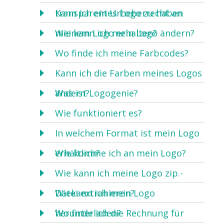
transparentes Logo zu haben
Kann ich ein Urheberrecht an
meinem Logo erhalten?
Wie kann ich mein Logo ändern?
Wo finde ich meine Farbcodes?
Kann ich die Farben meines Logos
ändern?
Was ist Logogenie?
Wie funktioniert es?
In welchem Format ist mein Logo
erhältlich?
Wie komme ich an mein Logo?
Wie kann ich meine Logo zip.-
Datei extrahieren?
Wiekann ich mein Logo
herunterladen?
Wo finde ich die Rechnung für