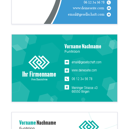
06 12 34 56 78
www.deineseite.com
email@gesellschaft.com
Vorname Nachname
Funktion
email@gesellschaft.com
www.deineseite.com
Ihr Firmenname
06 12 34 56 78
Ihre Basislinie
Meininger Strasse 43
66550 Illingen
Vorname
Nachname
Funktion