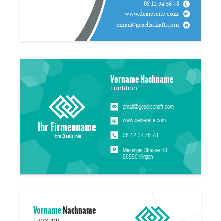
06 12 34 56 78
www.deineseite.com
email@gesellschaft.com
Vorname Nachname
Funktion
email@gesellschaft.com
www.deineseite.com
Ihr Firmenname
06 12 34 56 78
Ihre Basislinie
Meininger Strasse 43
66550 Illingen
Vorname
Nachname
Funktion