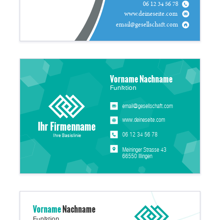
06 12 34 56 78
www.deineseite.com
email@gesellschaft.com
Vorname Nachname
Funktion
email@gesellschaft.com
www.deineseite.com
Ihr Firmenname
06 12 34 56 78
Ihre Basislinie
Meininger Strasse 43
66550 Illingen
Vorname
Nachname
Funktion