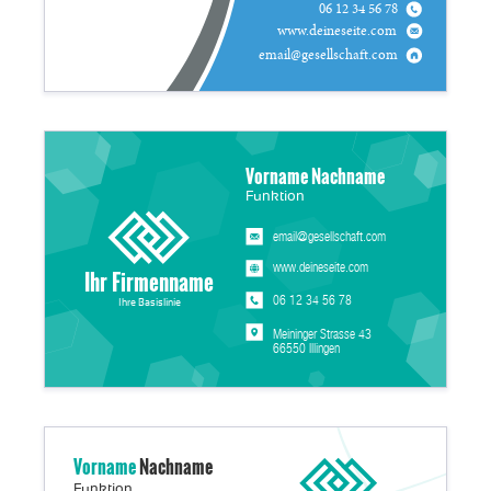
06 12 34 56 78
www.deineseite.com
email@gesellschaft.com
Vorname Nachname
Funktion
email@gesellschaft.com
www.deineseite.com
Ihr Firmenname
06 12 34 56 78
Ihre Basislinie
Meininger Strasse 43
66550 Illingen
Vorname
Nachname
Funktion