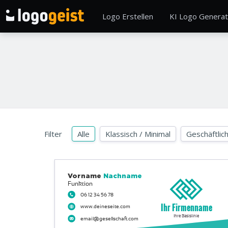
Logo Erstellen
KI Logo Generat
Filter
Alle
Klassisch / Minimal
Geschäftlic
Vorname
Nachname
Funktion
06 12 34 56 78
Ihr Firmenname
www.deineseite.com
Ihre Basislinie
email@gesellschaft.com