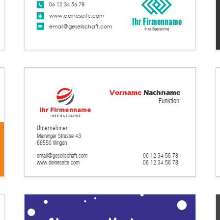
06 12 34 56 78
www.deineseite.com
Ihr Firmenname
email@gesellschaft.com
Ihre Basislinie
Vorname
Nachname
Funktion
Ihr Firmenname
Ihre Basislinie
Unternehmen
Meininger Strasse 43
66550 Illingen
email@gesellschaft.com
06 12 34 56 78
06 12 34 56 78
www.deineseite.com