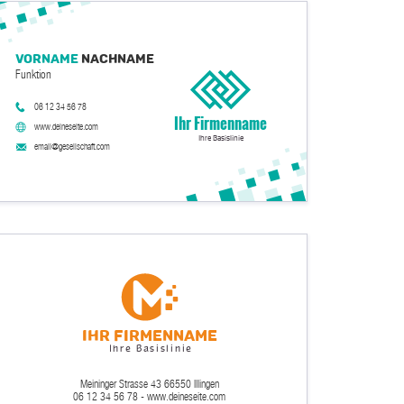
Vorname
Nachname
Funktion
06 12 34 56 78
Ihr Firmenname
www.deineseite.com
Ihre Basislinie
email@gesellschaft.com
Ihr Firmenname
Ihre Basislinie
Meininger Strasse 43 66550 Illingen
06 12 34 56 78 - www.deineseite.com