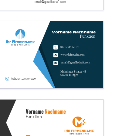
email@gesellschaft.com
Vorname Nachname
Funktion
Ihr Firmenname
Ihre Basislinie
06 12 34 56 78
www.deineseite.com
email@gesellschaft.com
Meininger Strasse 43
66550 Illingen
instagram.com/mypage
Vorname
Nachname
Funktion
Ihr Firmenname
Ihre Basislinie