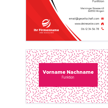
Funktion
Meininger Strasse 43
66550 Illingen
email@gesellschaft.com
www.deineseite.com
06 12 34 56 78
Ihr Firmenname
Ihre Basislinie
Vorname Nachname
Funktion