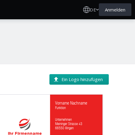
DE
Anmelden
Ein Logo hinzufügen
Vorname Nachname
Funktion
Unternehmen
Meininger Strasse 43
66550 Illingen
Ihr Firmenname