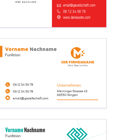
Ihre Basislinie
email@gesellschaft.com
06 12 34 56 78
www.deineseite.com
Vorname
Nachname
Funktion
Ihr Firmenname
Ihre Basislinie
06 12 34 56 78
Unternehmen
Meininger Strasse 43
06 12 34 56 78
66550 Illingen
email@gesellschaft.com
Vorname
Nachname
Funktion