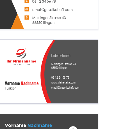
06 12 34 56 78
email@gesellschaft.com
Meininger Strasse 43
66550 Illingen
Unternehmen
Ihr Firmenname
Meininger Strasse 43
Ihre Basislinie
66550 Illingen
06 12 34 56 78
Vorname
Nachname
www.deineseite.com
email@gesellschaft.com
Funktion
Vorname
Nachname