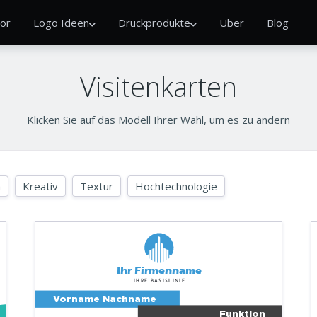
or
Logo Ideen
Druckprodukte
Über
Blog
Visitenkarten
Klicken Sie auf das Modell Ihrer Wahl, um es zu ändern
h
Kreativ
Textur
Hochtechnologie
Ihr Firmenname
Ihre Basislinie
Vorname Nachname
Funktion