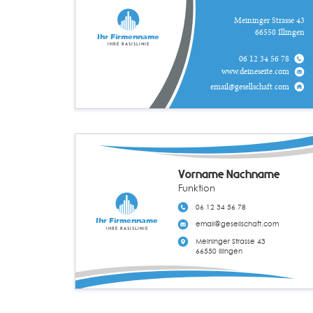
Meininger Strasse 43
66550 Illingen
Ihr Firmenname
Ihre Basislinie
06 12 34 56 78
www.deineseite.com
email@gesellschaft.com
Vorname Nachname
Funktion
06 12 34 56 78
Ihr Firmenname
email@gesellschaft.com
Ihre Basislinie
Meininger Strasse 43
66550 Illingen