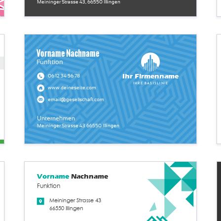
Meininger Strasse 43, 66550 Illingen
Vorname Nachname
Funktion
Ihr Firmenname
06 12 34 56 78
Ihre Basislinie
www.deineseite.com
email@gesellschaft.com
Unternehmen
Meininger Strasse 43 66550 Illingen
Vorname
Nachname
Funktion
Meininger Strasse 43
66550 Illingen