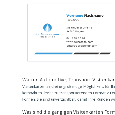
Vorname
Nachname
Funktion
Meininger Strasse 43
66550 Illingen
Ihr Firmenname
Ihre Basislinie
06 12 34 56 78
www.deineseite.com
email@gesellschaft.com
Warum Automotive, Transport Visitenkart
Visitenkarten sind eine großartige Möglichkeit, für
kompakten, leicht zu transportierenden Format zu er
können. Sie sind unverzichtbar, damit Ihre Kunden w
Was sind die gängigen
Visitenkarten
Form