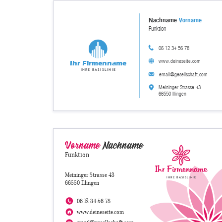
Nachname
Vorname
Funktion
06 12 34 56 78
www.deineseite.com
Ihr Firmenname
Ihre Basislinie
email@gesellschaft.com
Meininger Strasse 43
66550 Illingen
Vorname
Nachname
Funktion
Ihr Firmenname
Meininger Strasse 43
Ihre Basislinie
66550 Illingen
06 12 34 56 78
www.deineseite.com