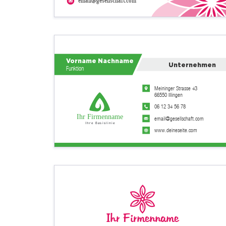
email@gesellschaft.com
Vorname Nachname
Unternehmen
Funktion
Meininger Strasse 43
66550 Illingen
06 12 34 56 78
Ihr Firmenname
email@gesellschaft.com
Ihre Basislinie
www.deineseite.com
Ihr Firmenname