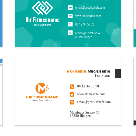
email@gesellschaft.com
www.deineseite.com
Ihr Firmenname
06 12 34 56 78
Ihre Basislinie
Meininger Strasse 43
66550 Illingen
Vorname
Nachname
Funktion
06 12 34 56 78
www.deineseite.com
Ihr Firmenname
Ihre Basislinie
email@gesellschaft.com
Meininger Strasse 43
66550 Illingen