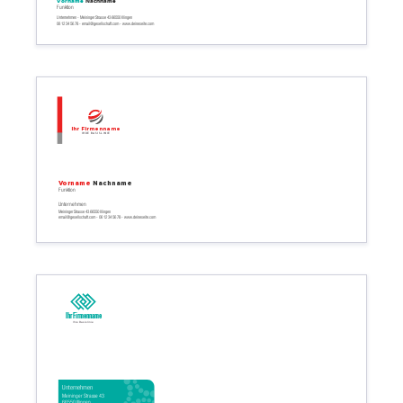
Vorname
Nachname
Funktion
Unternehmen - Meininger Strasse 43 66550 Illingen
06 12 34 56 78 - email@gesellschaft.com - www.deineseite.com
Ihr Firmenname
Ihre Basislinie
Vorname
Nachname
Funktion
Unternehmen
Meininger Strasse 43 66550 Illingen
email@gesellschaft.com - 06 12 34 56 78 - www.deineseite.com
Ihr Firmenname
Ihre Basislinie
Unternehmen
Meininger Strasse 43
66550 Illingen