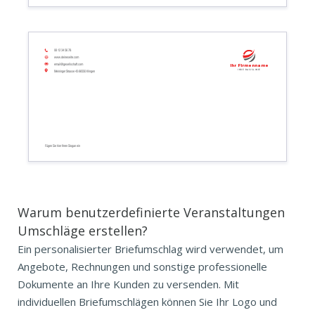
06 12 34 56 78
www.deineseite.com
email@gesellschaft.com
Ihr Firmenname
Ihre Basislinie
Meininger Strasse 43 66550 Illingen
Fügen Sie hier Ihren Slogan ein
Warum benutzerdefinierte Veranstaltungen
Umschläge erstellen?
Ein personalisierter Briefumschlag wird verwendet, um
Angebote, Rechnungen und sonstige professionelle
Dokumente an Ihre Kunden zu versenden. Mit
individuellen Briefumschlägen können Sie Ihr Logo und