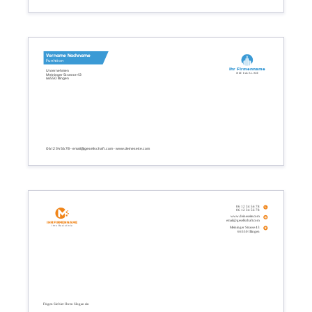
Vorname Nachname
Funktion
Ihr Firmenname
Unternehmen
Ihre Basislinie
Meininger Strasse 43
66550 Illingen
06 12 34 56 78 - email@gesellschaft.com - www.deineseite.com
06 12 34 56 78
06 12 34 56 78
www.deineseite.com
email@gesellschaft.com
Ihr Firmenname
Ihre Basislinie
Meininger Strasse 43
66550 Illingen
Fügen Sie hier Ihren Slogan ein