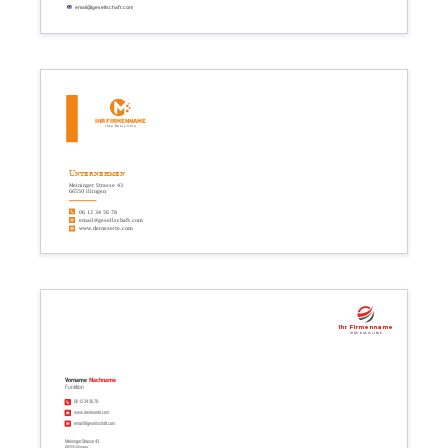
email@gesellschaft.com
Ihr Firmenname
Ihre Basislinie
Unternehmen
Meininger Strasse 43
66550 Illingen
06 12 34 56 78
email@gesellschaft.com
www.deineseite.com
Ihr Firmenname
Ihre Basislinie
Vorname
Nachname
Funktion
06 12 34 56 78
www.deineseite.com
email@gesellschaft.com
Meininger Strasse 43
66550 Illingen