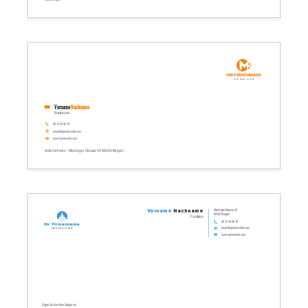
Ihr Firmenname
Ihre Basislinie
Vorname
Nachname
Funktion
06 12 34 56 78
email@gesellschaft.com
www.deineseite.com
Unternehmen - Meininger Strasse 43 66550 Illingen
Meininger Strasse 43
Vorname
Nachname
66550 Illingen
Funktion
06 12 34 56 78
Ihr Firmenname
email@gesellschaft.com
Ihre Basislinie
www.deineseite.com
Fügen Sie hier Ihren Slogan ein