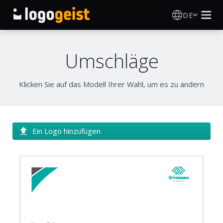
DE
Logo Erstellen
Umschläge
KI Logo Generator
Klicken Sie auf das Modell Ihrer Wahl, um es zu ändern
Logo Ideen
Druckprodukte
Ein Logo hinzufügen
Über
Blog
Ihr Firmenname
Ihre Basislinie
ANMELDEN