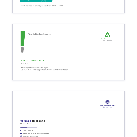
www.deineseite.com - email@gesellschaft.com - 06 12 34 56 78
Fügen Sie hier Ihren Slogan ein
Ihr Firmenname
Ihre Basislinie
Vorname
Nachname
Funktion
Meininger Strasse 43 66550 Illingen
06 12 34 56 78 - email@gesellschaft.com - www.deineseite.com
Ihr Firmenname
Ihre Basislinie
Vorname
Nachname
Unternehmen
06 12 34 56 78
Meininger Strasse 43, 66550 Illingen
www.deineseite.com