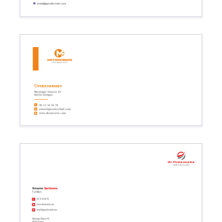
email@gesellschaft.com
Ihr Firmenname
Ihre Basislinie
Unternehmen
Meininger Strasse 43
66550 Illingen
06 12 34 56 78
email@gesellschaft.com
www.deineseite.com
Ihr Firmenname
Ihre Basislinie
Vorname
Nachname
Funktion
06 12 34 56 78
www.deineseite.com
email@gesellschaft.com
Meininger Strasse 43
66550 Illingen