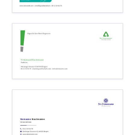
www.deineseite.com - email@gesellschaft.com - 06 12 34 56 78
Fügen Sie hier Ihren Slogan ein
Ihr Firmenname
Ihre Basislinie
Vorname
Nachname
Funktion
Meininger Strasse 43 66550 Illingen
06 12 34 56 78 - email@gesellschaft.com - www.deineseite.com
Ihr Firmenname
Ihre Basislinie
Vorname
Nachname
Unternehmen
06 12 34 56 78
Meininger Strasse 43, 66550 Illingen
www.deineseite.com