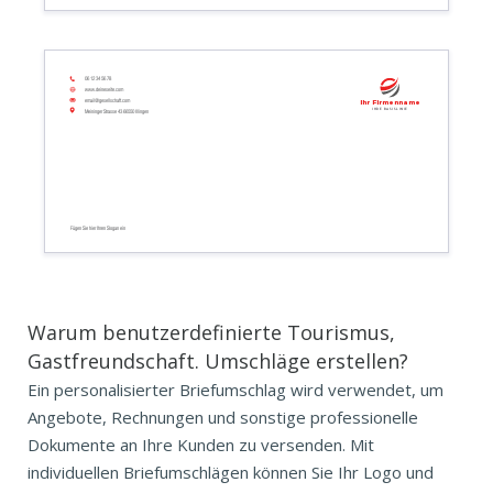
06 12 34 56 78
www.deineseite.com
email@gesellschaft.com
Ihr Firmenname
Ihre Basislinie
Meininger Strasse 43 66550 Illingen
Fügen Sie hier Ihren Slogan ein
Warum benutzerdefinierte Tourismus,
Gastfreundschaft. Umschläge erstellen?
Ein personalisierter Briefumschlag wird verwendet, um
Angebote, Rechnungen und sonstige professionelle
Dokumente an Ihre Kunden zu versenden. Mit
individuellen Briefumschlägen können Sie Ihr Logo und