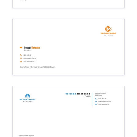
Ihr Firmenname
Ihre Basislinie
Vorname
Nachname
Funktion
06 12 34 56 78
email@gesellschaft.com
www.deineseite.com
Unternehmen - Meininger Strasse 43 66550 Illingen
Meininger Strasse 43
Vorname
Nachname
66550 Illingen
Funktion
06 12 34 56 78
Ihr Firmenname
email@gesellschaft.com
Ihre Basislinie
www.deineseite.com
Fügen Sie hier Ihren Slogan ein