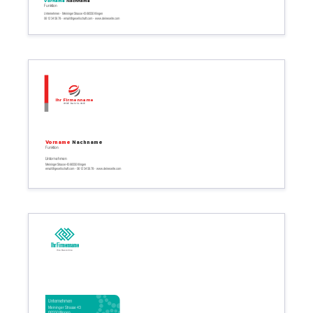
Vorname
Nachname
Funktion
Unternehmen - Meininger Strasse 43 66550 Illingen
06 12 34 56 78 - email@gesellschaft.com - www.deineseite.com
Ihr Firmenname
Ihre Basislinie
Vorname
Nachname
Funktion
Unternehmen
Meininger Strasse 43 66550 Illingen
email@gesellschaft.com - 06 12 34 56 78 - www.deineseite.com
Ihr Firmenname
Ihre Basislinie
Unternehmen
Meininger Strasse 43
66550 Illingen