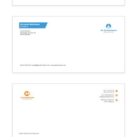
Vorname Nachname
Funktion
Ihr Firmenname
Unternehmen
Ihre Basislinie
Meininger Strasse 43
66550 Illingen
06 12 34 56 78 - email@gesellschaft.com - www.deineseite.com
06 12 34 56 78
06 12 34 56 78
www.deineseite.com
email@gesellschaft.com
Ihr Firmenname
Ihre Basislinie
Meininger Strasse 43
66550 Illingen
Fügen Sie hier Ihren Slogan ein