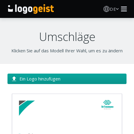
DE
Logo Erstellen
Umschläge
KI Logo Generator
Klicken Sie auf das Modell Ihrer Wahl, um es zu ändern
Logo Ideen
Druckprodukte
Ein Logo hinzufügen
Über
Blog
Ihr Firmenname
Ihre Basislinie
ANMELDEN