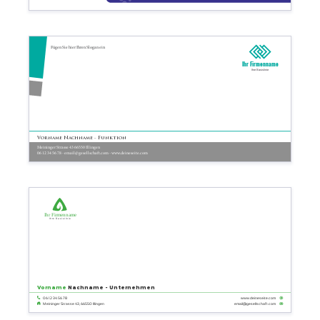
Fügen Sie hier Ihren Slogan ein
Ihr Firmenname
Ihre Basislinie
Vorname Nachname - Funktion
Meininger Strasse 43 66550 Illingen
06 12 34 56 78 - email@gesellschaft.com - www.deineseite.com
Ihr Firmenname
Ihre Basislinie
Vorname
Nachname - Unternehmen
06 12 34 56 78
www.deineseite.com
email@gesellschaft.com
Meininger Strasse 43, 66550 Illingen