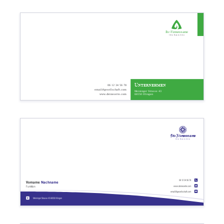
Ihr Firmenname
Ihre Basislinie
Unternehmen
06 12 34 56 78
email@gesellschaft.com
Meininger Strasse 43
66550 Illingen
www.deineseite.com
Ihr Firmenname
Ihre Basislinie
06 12 34 56 78
Vorname
Nachname
www.deineseite.com
Funktion
email@gesellschaft.com
Meininger Strasse 43 66550 Illingen