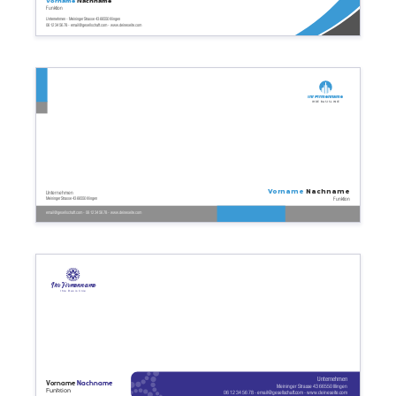
Vorname
Nachname
Funktion
Unternehmen - Meininger Strasse 43 66550 Illingen
06 12 34 56 78 - email@gesellschaft.com - www.deineseite.com
Ihr Firmenname
Ihre Basislinie
Vorname
Nachname
Unternehmen
Funktion
Meininger Strasse 43 66550 Illingen
email@gesellschaft.com - 06 12 34 56 78 - www.deineseite.com
Ihr Firmenname
Ihre Basislinie
Unternehmen
Vorname
Nachname
Meininger Strasse 43 66550 Illingen
Funktion
06 12 34 56 78 - email@gesellschaft.com - www.deineseite.com