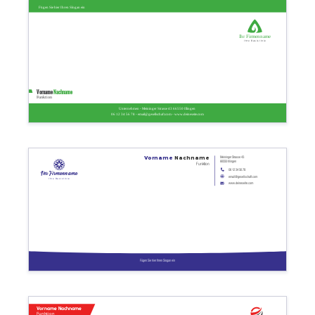
Fügen Sie hier Ihren Slogan ein
Ihr Firmenname
Ihre Basislinie
Vorname
Nachname
Funktion
Unternehmen - Meininger Strasse 43 66550 Illingen
06 12 34 56 78 - email@gesellschaft.com - www.deineseite.com
Meininger Strasse 43
Vorname
Nachname
66550 Illingen
Funktion
06 12 34 56 78
Ihr Firmenname
email@gesellschaft.com
Ihre Basislinie
www.deineseite.com
Fügen Sie hier Ihren Slogan ein
Vorname Nachname
Funktion