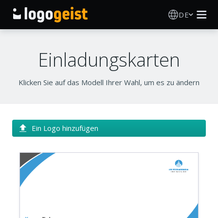
DE
Logo Erstellen
Einladungskarten
KI Logo Generator
Klicken Sie auf das Modell Ihrer Wahl, um es zu ändern
Logo Ideen
Druckprodukte
Ein Logo hinzufügen
Über
Ihr Firmenname
Blog
Ihre Basislinie
ANMELDEN