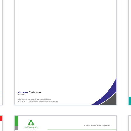
Vorname
Nachname
Funktion
Unternehmen - Meininger Strasse 43 66550 Illingen
06 12 34 56 78 - email@gesellschaft.com - www.deineseite.com
Fügen Sie hier Ihren Slogan ein
Ihr Firmenname
Ihre Basislinie