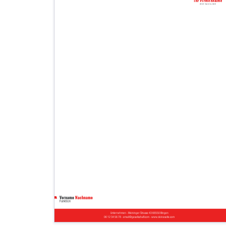
Ihr Firmenname
Ihre Basislinie
Vorname
Nachname
Funktion
Unternehmen - Meininger Strasse 43 66550 Illingen
06 12 34 56 78 - email@gesellschaft.com - www.deineseite.com