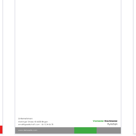
Unternehmen
Vorname
Nachname
Meininger Strasse 43 66550 Illingen
Funktion
email@gesellschaft.com - 06 12 34 56 78
www.deineseite.com