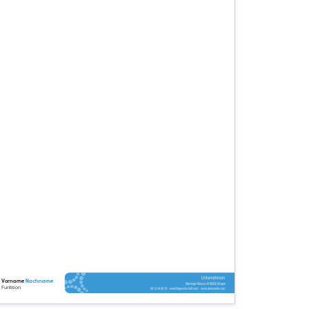
Unternehmen
Vorname
Nachname
Meininger Strasse 43 66550 Illingen
Funktion
06 12 34 56 78 - email@gesellschaft.com - www.deineseite.com