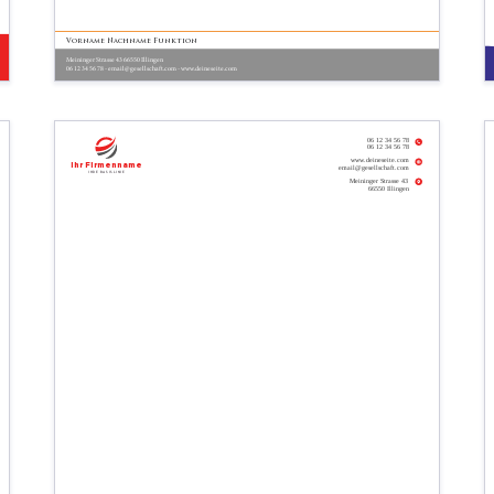
Vorname Nachname Funktion
Meininger Strasse 43 66550 Illingen
06 12 34 56 78 - email@gesellschaft.com - www.deineseite.com
06 12 34 56 78
06 12 34 56 78
www.deineseite.com
Ihr Firmenname
email@gesellschaft.com
Ihre Basislinie
Meininger Strasse 43
66550 Illingen