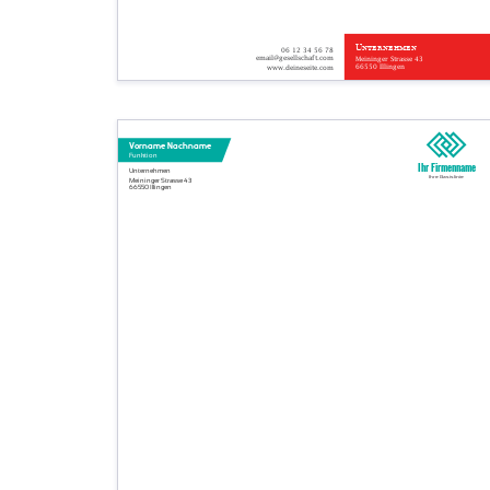
Unternehmen
06 12 34 56 78
email@gesellschaft.com
Meininger Strasse 43
66550 Illingen
www.deineseite.com
Vorname Nachname
Funktion
Ihr Firmenname
Unternehmen
Ihre Basislinie
Meininger Strasse 43
66550 Illingen