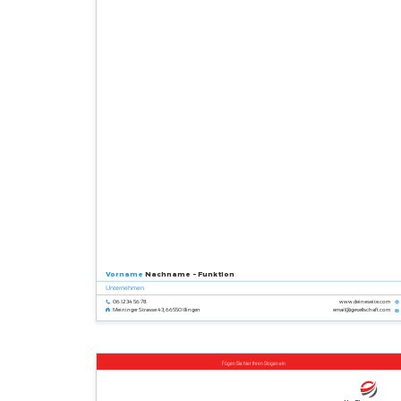
Vorname
Nachname - Funktion
Unternehmen
06 12 34 56 78
www.deineseite.com
email@gesellschaft.com
Meininger Strasse 43, 66550 Illingen
Fügen Sie hier Ihren Slogan ein