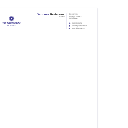
Unternehmen
Vorname
Nachname
Funktion
Meininger Strasse 43
66550 Illingen
Ihr Firmenname
06 12 34 56 78
Ihre Basislinie
email@gesellschaft.com
www.deineseite.com