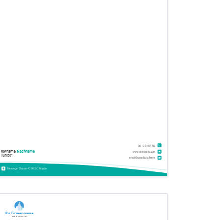
06 12 34 56 78
Vorname
Nachname
www.deineseite.com
Funktion
email@gesellschaft.com
Meininger Strasse 43 66550 Illingen
Ihr Firmenname
Ihre Basislinie