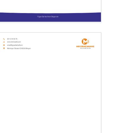
Fügen Sie hier Ihren Slogan ein
06 12 34 56 78
www.deineseite.com
email@gesellschaft.com
Ihr Firmenname
Meininger Strasse 43 66550 Illingen
Ihre Basislinie