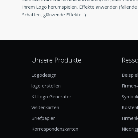
Ihrem Logo herumspielen, Effekte anwenden (fallende
Schatten, glänzende Effekte...).
Unsere Produkte
Ress
Logodesign
Beispie
logo erstellen
Firmen
KI Logo Generator
Symbole
Visitenkarten
Kosten
Briefpapier
Firmen
Korrespondenzkarten
Niedrig