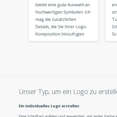
 ich
bietet eine gute Auswahl an
entw
rfen
hochwertigen Symbolen. Ich
sind
mag die zusätzlichen
Tutor
fach
Details, die Sie Ihrer Logo-
Schri
ur 5
Komposition hinzufügen
Graf
können. Wenn Sie die
Ihre
. Ich
Logodateien
heru
tzt
heruntergeladen haben,
gibt
achen
haben Sie alle für das
wie d
Branding erforderlichen
die 
iv
Dateien. Vielen Dank für
Netz
r
diesen tollen Service. »
sind.
Unser Typ, um ein Logo zu erstel
Ein individuelles Logo erstellen
Eine Schriftart wählen und anwenden, mit jeder Farbe i