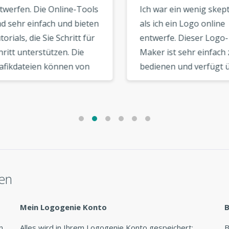
erfen. Die Online-Tools
Ich war ein wenig skeptis
 sehr einfach und bieten
als ich ein Logo online
ials, die Sie Schritt für
entwerfe. Dieser Logo-
tt unterstützen. Die
Maker ist sehr einfach zu
ikdateien können von
bedienen und verfügt üb
r Benutzerkontoseite
einige Qualitätsvorlagen. 
ntergeladen werden. Es
fand, dass es eine große
 coole Zusatzoptionen
Auswahl an Schriftarten 
ie vektorielle Option,
Auswahl gab. Die Option
Option soziales
im Logo Maker sind sehr
werk, die sehr nützlich
nützlich und intuitiv. »
 »
len
Mein Logogenie Konto
B
n
Alles wird in Ihrem Logogenie Konto gespeichert:
B