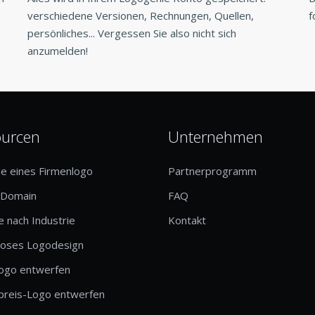
verschiedene Versionen, Rechnungen, Quellen,
f
persönliches... Vergessen Sie also nicht sich
anzumelden!
ourcen
Unternehmen
le eines Firmenlogo
Partnerprogramm
-Domain
FAQ
 nach Industrie
Kontakt
loses Logodesign
logo entwerfen
preis-Logo entwerfen