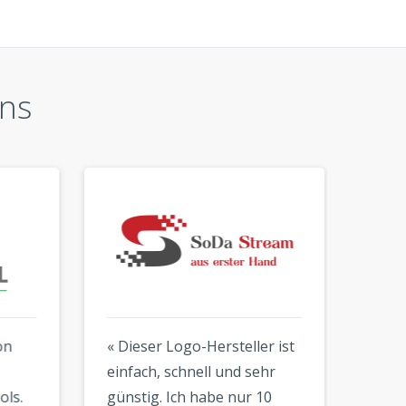
ns
« Dieser Logo-Hersteller ist
« Danke
einfach, schnell und sehr
Ich lie
.
günstig. Ich habe nur 10
Hunder