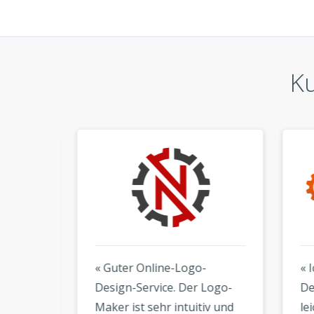
K
« Guter Online-Logo-
« Ic
 und
Design-Service. Der Logo-
Desi
Beste!
Maker ist sehr intuitiv und
leich