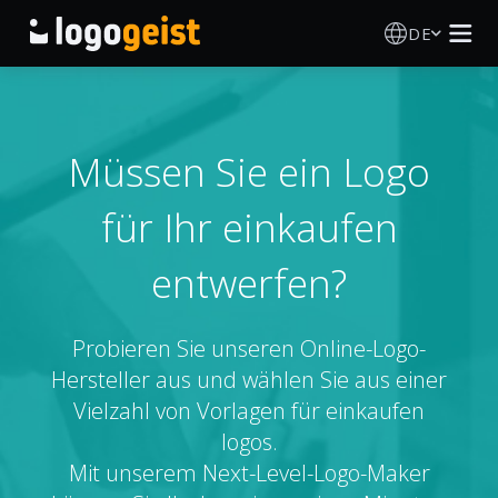
DE
Logo Erstellen
KI Logo Generator
Müssen Sie ein Logo
für Ihr einkaufen
Logo Ideen
entwerfen?
Druckprodukte
Über
Probieren Sie unseren Online-Logo-
Hersteller aus und wählen Sie aus einer
Blog
Vielzahl von Vorlagen für einkaufen
logos.
Mit unserem Next-Level-Logo-Maker
ANMELDEN